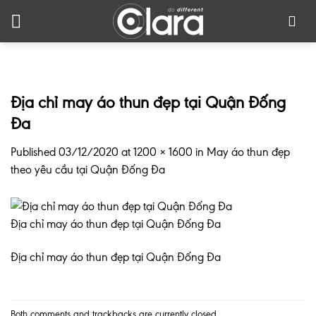
Skip
to
content
Địa chỉ may áo thun đẹp tại Quận Đống
Đa
Published
03/12/2020
at
1200 × 1600
in
May áo thun đẹp
theo yêu cầu tại Quận Đống Đa
Địa chỉ may áo thun đẹp tại Quận Đống Đa
Địa chỉ may áo thun đẹp tại Quận Đống Đa
Both comments and trackbacks are currently closed.