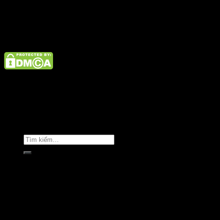
Điện thoại: 02462926890 Hotline: 1800 9073
Giới thiệu
Tin tức
Liên hệ
Copyright © Clara Việt Nam.
Trang chủ
Giới thiệu
Sản phẩm
Áo khoác
Áo thun
Áo sơ mi
Golf & Luxury