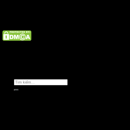
Điện thoại: 02462926890 Hotline: 1800 9073
Giới thiệu
Tin tức
Liên hệ
Copyright © Clara Việt Nam.
Trang chủ
Giới thiệu
Sản phẩm
Áo khoác
Áo thun
Áo sơ mi
Golf & Luxury