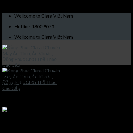
Skip to content
Wellcome to Clara Việt Nam
Hotline: 1800 9073
Wellcome to Clara Việt Nam
Địa chỉ may áo phông đẹp tại Quận Cầu
Giấy (1)
Published
26/01/2021
at
1200 × 1600
in
Địa chỉ may áo phông
đẹp tại Quận Cầu Giấy
Trang chủ
Giới thiệu
Địa chỉ may áo thun cổ tròn đẹp quận Cầu Giấy
Sản phẩm
Áo khoác
Địa chỉ may áo thun cổ tròn đẹp quận Cầu Giấy
Áo thun