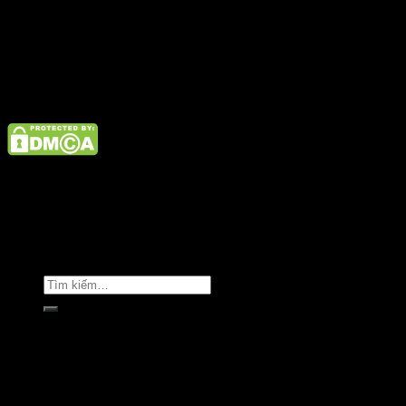
admin@satano.vn
Điện thoại: 02462926890 Hotline: 1800 9073
Giới thiệu
Tin tức
Liên hệ
Copyright © Clara Việt Nam.
Trang chủ
Giới thiệu
Sản phẩm
Áo khoác
Áo thun