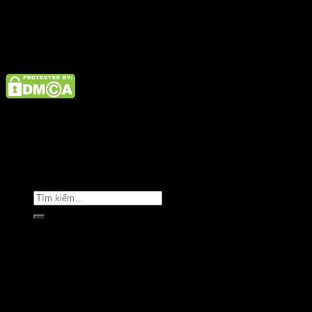
Điện thoại: 02462926890 Hotline: 1800 9073
Giới thiệu
Tin tức
Liên hệ
Copyright © Clara Việt Nam.
Trang chủ
Giới thiệu
Sản phẩm
Áo khoác
Áo thun
Áo sơ mi
Golf & Luxury