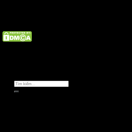
Điện thoại: 02462926890 Hotline: 1800 9073
Giới thiệu
Tin tức
Liên hệ
Copyright © Clara Việt Nam.
Trang chủ
Giới thiệu
Sản phẩm
Áo khoác
Áo thun
Áo sơ mi
Golf & Luxury