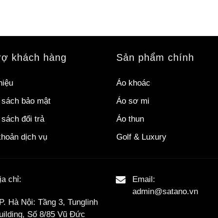
rợ khách hàng
Sản phẩm chính
hiệu
Áo khoác
 sách bảo mật
Áo sơ mi
sách đổi trả
Áo thun
khoản dịch vụ
Golf & Luxury
ịa chỉ:
Email:
admin@satano.vn
P. Hà Nội: Tầng 3, Tunglinh
uilding, Số 8/85 Vũ Đức