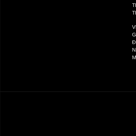
T
T
V
G
Đ
N
M