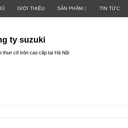
HỦ
GIỚI THIỆU
SẢN PHẨM
TIN TỨC
ng ty suzuki
 thun cổ tròn cao cấp tại Hà Nội
.