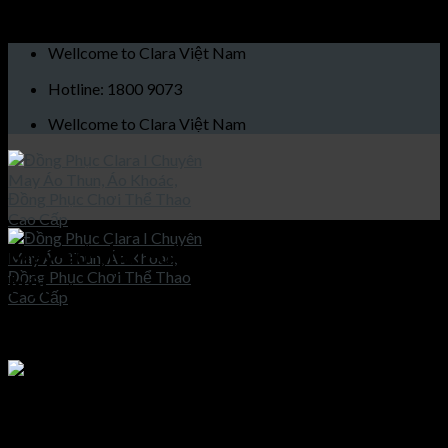
Skip to content
Wellcome to Clara Việt Nam
Hotline: 1800 9073
Wellcome to Clara Việt Nam
May-áo-thun-đồng-phục-đẹp-tại-Hà-
Nội
Published
27/10/2021
at
768 × 1024
in
May áo thun đồng phục
đẹp tại Hà Nội PH43126
Trang chủ
Giới thiệu
May áo thun đồng phục đẹp tại Hà Nội
Sản phẩm
Áo khoác
May áo thun đồng phục đẹp tại Hà Nội
Áo thun