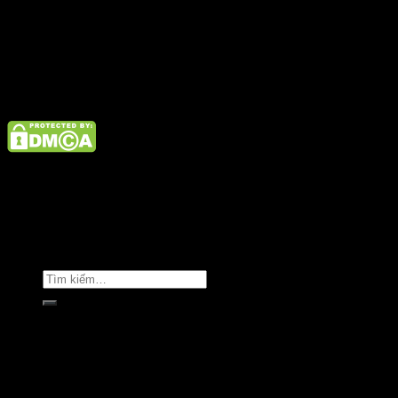
admin@satano.vn
Điện thoại: 02462926890 Hotline: 1800 9073
Giới thiệu
Tin tức
Liên hệ
Copyright © Clara Việt Nam.
Trang chủ
Giới thiệu
Sản phẩm
Áo khoác
Áo thun