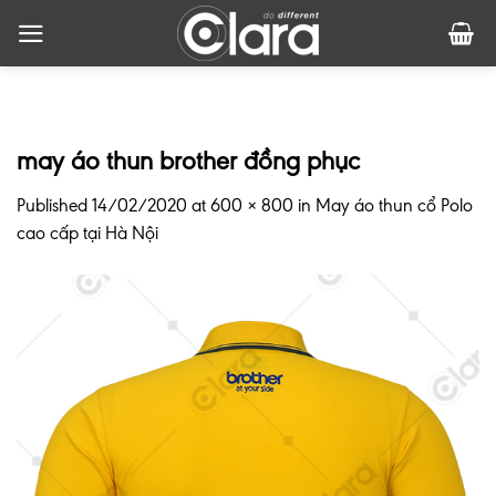
Skip
to
content
may áo thun brother đồng phục
Published
14/02/2020
at
600 × 800
in
May áo thun cổ Polo
cao cấp tại Hà Nội