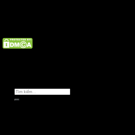
Điện thoại: 02462926890 Hotline: 1800 9073
Giới thiệu
Tin tức
Liên hệ
Copyright © Clara Việt Nam.
Trang chủ
Giới thiệu
Sản phẩm
Áo khoác
Áo thun
Áo sơ mi