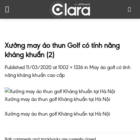
Skip
to
content
Xưởng may áo thun Golf có tính năng
kháng khuẩn (2)
Published
11/03/2020
at
1002 × 1336
in
May áo golf có tính
năng kháng khuẩn cao cấp
Xưởng may áo thun golf Kháng khuẩn tại Hà Nội
Xưởng may áo thun golf Kháng khuẩn tại Hà Nội
Both comments and trackbacks are currently closed.