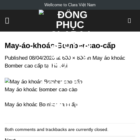
Skip
Wellcome to Clara Việt Nam
to
content
May-áo-khoác-Bomber-cao-cấp
Published
08/04/2020
at
600 × 800
in
May áo khoác
Bomber cao cấp tại Hà Nội
May áo khoác Bomber cao cấp
May áo khoác Bomber cao cấp
Both comments and trackbacks are currently closed.