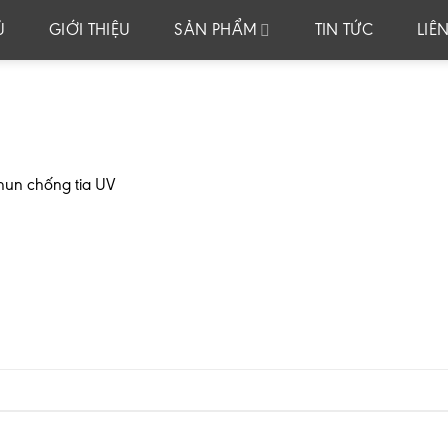
Ủ
GIỚI THIỆU
SẢN PHẨM
TIN TỨC
LIÊ
hun chống tia UV