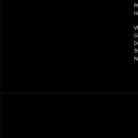
P
H
V
G
D
T
N