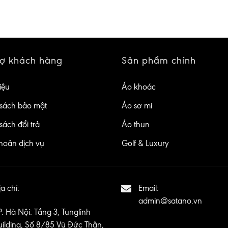
rợ khách hàng
Sản phẩm chính
iệu
Áo khoác
sách bảo mật
Áo sơ mi
sách đổi trả
Áo thun
hoản dịch vụ
Golf & Luxury
a chỉ:
Email:
admin@satano.vn
P. Hà Nội: Tầng 3, Tunglinh
uilding, Số 8/85 Vũ Đức Thận,