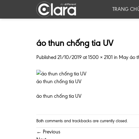
Skip
TRANG CH
to
content
áo thun chống tia UV
Published
21/10/2019
at
1500 × 2101
in
May áo t
áo thun chống tia UV
áo thun chống tia UV
Both comments and trackbacks are currently closed.
←
Previous