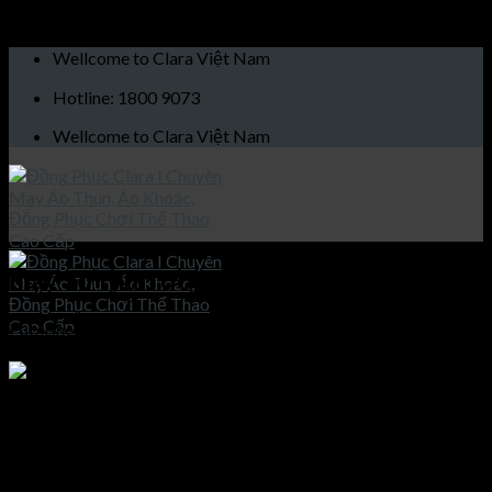
Skip to content
Wellcome to Clara Việt Nam
Hotline: 1800 9073
Wellcome to Clara Việt Nam
may áo thun đồng phục công ty
Published
21/10/2019
at
1500 × 2101
in
May áo thun kháng
khuẩn cao cấp
Trang chủ
may áo thun đồng phục công ty
Giới thiệu
Sản phẩm
may áo thun đồng phục công ty
Áo khoác
Áo thun
Both comments and trackbacks are currently closed.