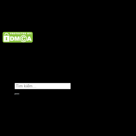
Điện thoại: 02462926890 Hotline: 1800 9073
Giới thiệu
Tin tức
Liên hệ
Copyright © Clara Việt Nam.
Trang chủ
Giới thiệu
Sản phẩm
Áo khoác
Áo thun
Áo sơ mi
Golf & Luxury