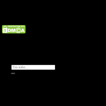
Điện thoại: 02462926890 Hotline: 1800 9073
Giới thiệu
Tin tức
Liên hệ
Copyright © Clara Việt Nam.
Trang chủ
Giới thiệu
Sản phẩm
Áo khoác
Áo thun
Áo sơ mi
Golf & Luxury