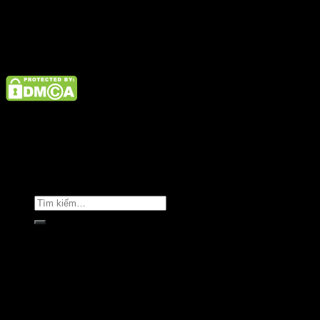
Điện thoại: 02462926890 Hotline: 1800 9073
Giới thiệu
Tin tức
Liên hệ
Copyright © Clara Việt Nam.
Trang chủ
Giới thiệu
Sản phẩm
Áo khoác
Áo thun
Áo sơ mi
Golf & Luxury