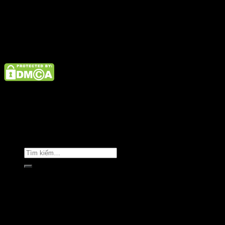
Điện thoại: 02462926890 Hotline: 1800 9073
Giới thiệu
Tin tức
Liên hệ
Copyright © Clara Việt Nam.
Trang chủ
Giới thiệu
Sản phẩm
Áo khoác
Áo thun
Áo sơ mi