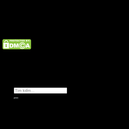
admin@satano.vn
Điện thoại: 02462926890 Hotline: 1800 9073
Giới thiệu
Tin tức
Liên hệ
Copyright © Clara Việt Nam.
Trang chủ
Giới thiệu
Sản phẩm
Áo khoác
Áo thun