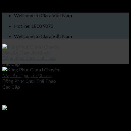
Skip to content
Wellcome to Clara Việt Nam
Hotline: 1800 9073
Wellcome to Clara Việt Nam
Xưởng-may-áo-thun-cao-cấp-tại-Hà-
Nội-(1)
Published
21/08/2020
at
1200 × 1600
in
Xưởng may áo thun
cao cấp tại Hà Nội
Trang chủ
Giới thiệu
Xưởng may áo thun cao cấp tại Hà Nội
Sản phẩm
Áo khoác
Xưởng may áo thun cao cấp tại Hà Nội
Áo thun