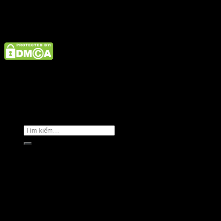
Điện thoại: 02462926890 Hotline: 1800 9073
Giới thiệu
Tin tức
Liên hệ
Copyright © Clara Việt Nam.
Trang chủ
Giới thiệu
Sản phẩm
Áo khoác
Áo thun
Áo sơ mi
Golf & Luxury
Tin tức