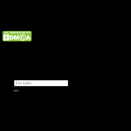
Điện thoại: 02462926890 Hotline: 1800 9073
Giới thiệu
Tin tức
Liên hệ
Copyright © Clara Việt Nam.
Trang chủ
Giới thiệu
Sản phẩm
Áo khoác
Áo thun
Áo sơ mi
Golf & Luxury