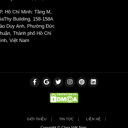
P. Hồ Chí Minh: Tầng M,
iaThy Building, 158-158A
ào Duy Anh, Phường Đức
huận, Thành phố Hồ Chí
inh, Việt Nam
GIỚI THIỆU
TIN TỨC
LIÊN HỆ
Copyright © Clara Việt Nam.