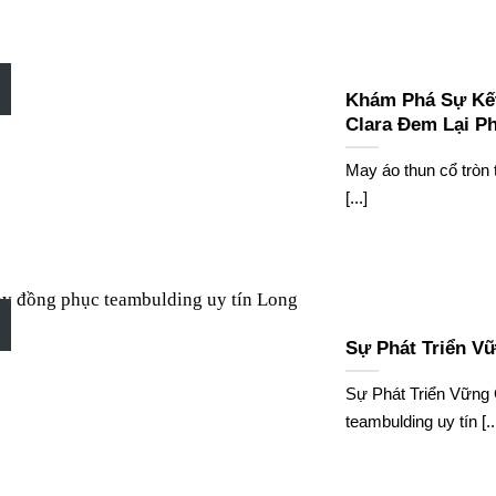
Khám Phá Sự Kết
Clara Đem Lại P
May áo thun cổ tròn t
[...]
Sự Phát Triển V
Sự Phát Triển Vững
teambulding uy tín [..