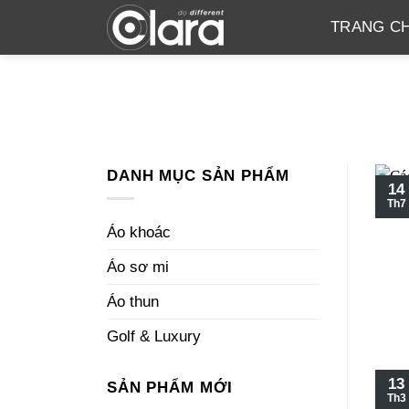
Skip
TRANG C
to
content
DANH MỤC SẢN PHẨM
14
Th7
Áo khoác
Áo sơ mi
Áo thun
Golf & Luxury
13
SẢN PHẨM MỚI
Th3