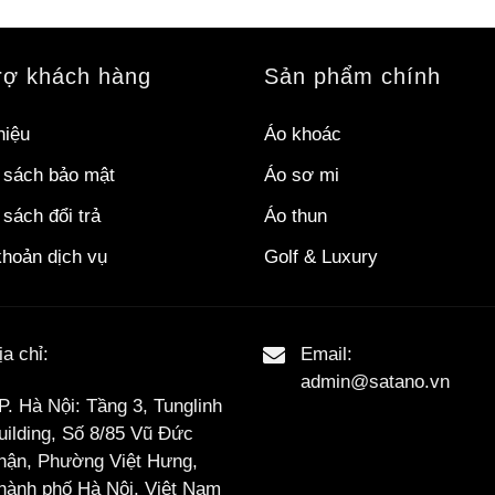
rợ khách hàng
Sản phẩm chính
hiệu
Áo khoác
 sách bảo mật
Áo sơ mi
sách đổi trả
Áo thun
khoản dịch vụ
Golf & Luxury
ịa chỉ:
Email:
admin@satano.vn
P. Hà Nội: Tầng 3, Tunglinh
uilding, Số 8/85 Vũ Đức
hận, Phường Việt Hưng,
hành phố Hà Nội, Việt Nam