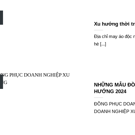
Xu hướng thời t
Địa chỉ may áo độc 
hè [...]
NHỮNG MẪU ĐỒ
HƯỚNG 2024
ĐỒNG PHỤC DOAN
DOANH NGHIỆP XU H