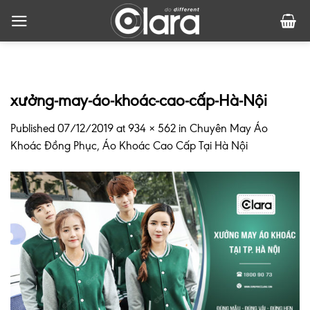
Skip
to
content
xưởng-may-áo-khoác-cao-cấp-Hà-Nội
Published
07/12/2019
at
934 × 562
in
Chuyên May Áo
Khoác Đồng Phục, Áo Khoác Cao Cấp Tại Hà Nội