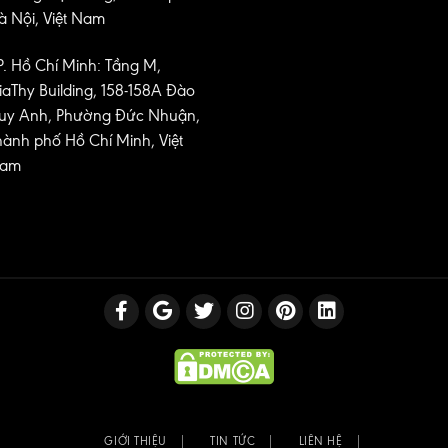
à Nội, Việt Nam
P. Hồ Chí Minh: Tầng M,
iaThy Building, 158-158A Đào
uy Anh, Phường Đức Nhuận,
hành phố Hồ Chí Minh, Việt
am
GIỚI THIỆU
TIN TỨC
LIÊN HỆ