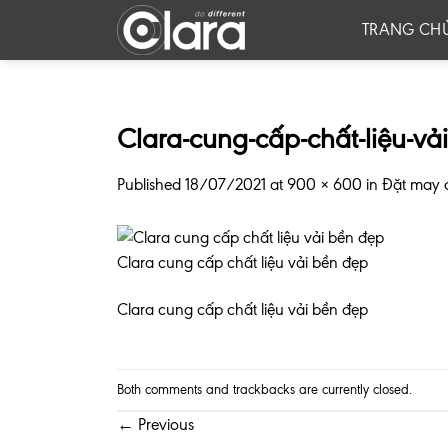
Skip
TRANG CH
to
content
Clara-cung-cấp-chất-liệu-vả
Published
18/07/2021
at
900 × 600
in
Đặt may á
Clara cung cấp chất liệu vải bền đẹp
Clara cung cấp chất liệu vải bền đẹp
Both comments and trackbacks are currently closed.
←
Previous