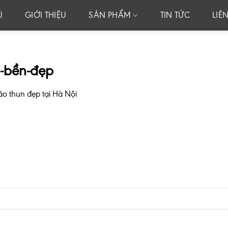
Ủ
GIỚI THIỆU
SẢN PHẨM
TIN TỨC
LIÊ
i-bền-đẹp
o thun đẹp tại Hà Nội