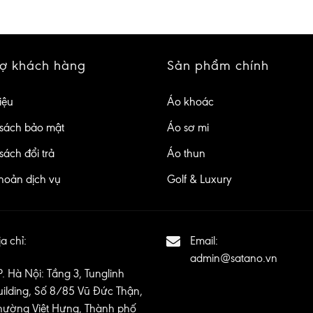
rợ khách hàng
Sản phẩm chính
iệu
Áo khoác
sách bảo mật
Áo sơ mi
sách đổi trả
Áo thun
hoản dịch vụ
Golf & Luxury
a chỉ:
Email:
admin@satano.vn
P. Hà Nội: Tầng 3, Tunglinh
uilding, Số 8/85 Vũ Đức Thận,
hường Việt Hưng, Thành phố