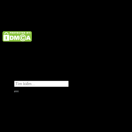
Điện thoại: 02462926890 Hotline: 1800 9073
Giới thiệu
Tin tức
Liên hệ
Copyright © Clara Việt Nam.
Trang chủ
Giới thiệu
Sản phẩm
Áo khoác
Áo thun
Áo sơ mi
Golf & Luxury