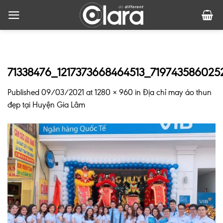
Skip
to
content
71338476_1217373668464513_71974358602
Published
09/03/2021
at
1280 × 960
in
Địa chỉ may áo thun
đẹp tại Huyện Gia Lâm