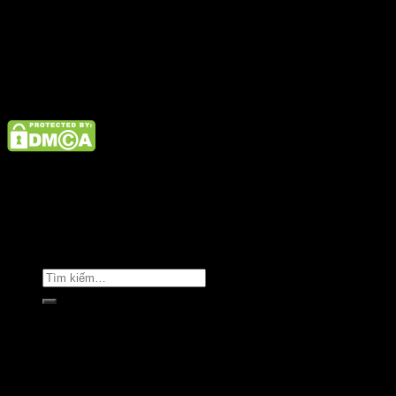
admin@satano.vn
Điện thoại: 02462926890 Hotline: 1800 9073
Giới thiệu
Tin tức
Liên hệ
Copyright © Clara Việt Nam.
Trang chủ
Giới thiệu
Sản phẩm
Áo khoác
Áo thun