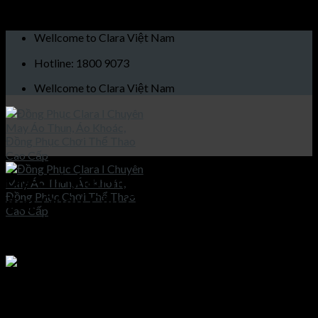
Skip to content
Wellcome to Clara Việt Nam
Hotline: 1800 9073
Wellcome to Clara Việt Nam
Địa-chỉ-nhận-may-áo-thun-cỏ-tròn-
đẹp-Quận-Cầu-Giấy
Published
22/01/2021
at
900 × 600
in
Địa chỉ may áo thun đẹp
tại Quận Cầu Giấy
Trang chủ
Giới thiệu
Địa chỉ nhận may áo thun cỏ tròn đẹp Quận Cầu Giấy
Sản phẩm
Áo khoác
Địa chỉ nhận may áo thun cỏ tròn đẹp Quận Cầu Giấy
Áo thun