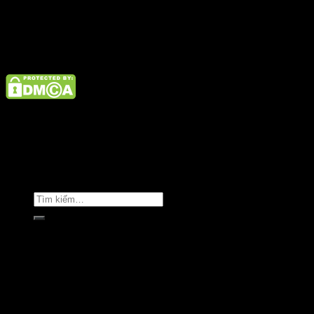
Điện thoại: 02462926890 Hotline: 1800 9073
Giới thiệu
Tin tức
Liên hệ
Copyright © Clara Việt Nam.
Trang chủ
Giới thiệu
Sản phẩm
Áo khoác
Áo thun
Áo sơ mi
Golf & Luxury