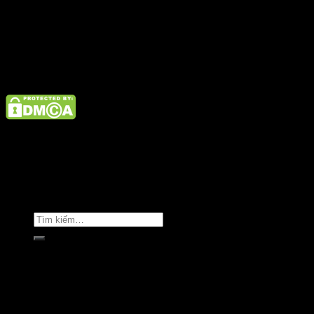
admin@satano.vn
Điện thoại: 02462926890 Hotline: 1800 9073
Giới thiệu
Tin tức
Liên hệ
Copyright © Clara Việt Nam.
Trang chủ
Giới thiệu
Sản phẩm
Áo khoác
Áo thun