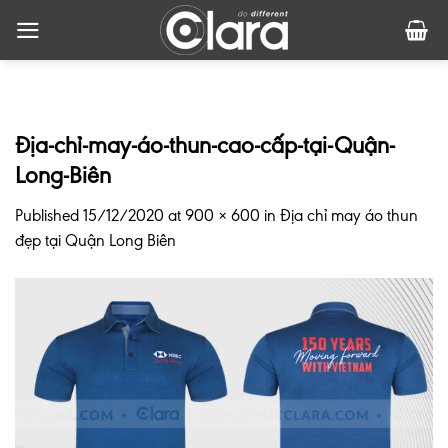
Skip
to
content
Địa-chỉ-may-áo-thun-cao-cấp-tại-Quận-
Long-Biên
Published
15/12/2020
at
900 × 600
in
Địa chỉ may áo thun
đẹp tại Quận Long Biên