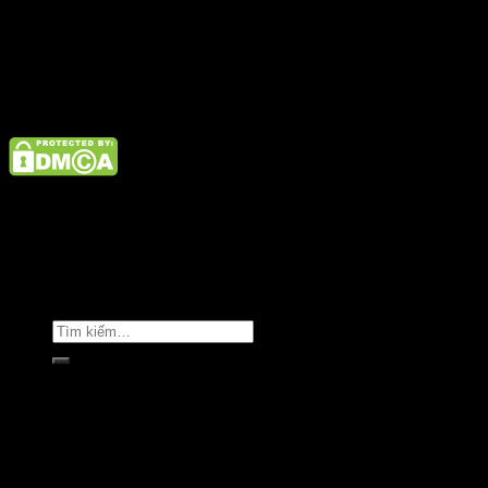
Điện thoại: 02462926890 Hotline: 1800 9073
Giới thiệu
Tin tức
Liên hệ
Copyright © Clara Việt Nam.
Trang chủ
Giới thiệu
Sản phẩm
Áo khoác
Áo thun
Áo sơ mi