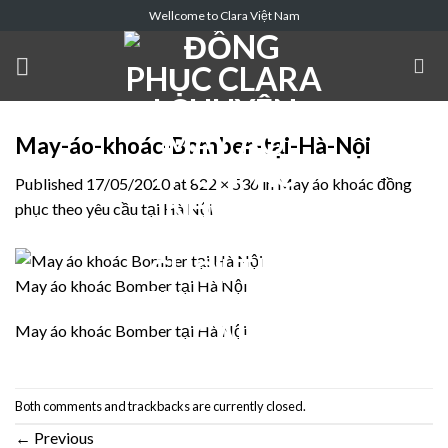
Skip
Wellcome to Clara Việt Nam
to
content
May-áo-khoác-Bomber-tại-Hà-Nội
Published
17/05/2020
at
822 × 536
in
May áo khoác đồng
phục theo yêu cầu tại Hà Nội
May áo khoác Bomber tại Hà Nội
May áo khoác Bomber tại Hà Nội
Both comments and trackbacks are currently closed.
←
Previous