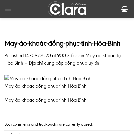
Skip
to
content
May-áo-khoác-đồng-phục-tỉnh-Hòa-Bình
Published
14/09/2020
at
900 × 600
in
May áo khoác tại
Hòa Bình – Địa chỉ cung cấp đồng phục uy tín
May áo khoác đồng phục tỉnh Hòa Bình
May áo khoác đồng phục tỉnh Hòa Bình
Both comments and trackbacks are currently closed.