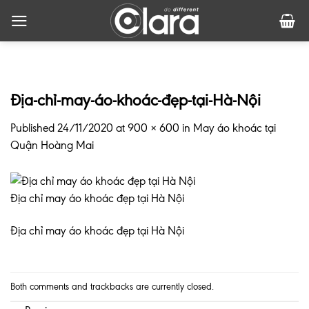
Skip
to
content
Địa-chỉ-may-áo-khoác-đẹp-tại-Hà-Nội
Published
24/11/2020
at
900 × 600
in
May áo khoác tại
Quận Hoàng Mai
Địa chỉ may áo khoác đẹp tại Hà Nội
Địa chỉ may áo khoác đẹp tại Hà Nội
Both comments and trackbacks are currently closed.