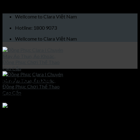
Skip to content
Wellcome to Clara Việt Nam
Hotline: 1800 9073
Wellcome to Clara Việt Nam
May-áo-khoác-tại-Thái-Nguyên
Published
18/09/2020
at
900 × 600
in
May áo khoác uy tín,
chất lượng tại Thái Nguyên
Trang chủ
May áo khoác tại Thái Nguyên
Giới thiệu
Sản phẩm
May áo khoác tại Thái Nguyên
Áo khoác
Áo thun
Both comments and trackbacks are currently closed.