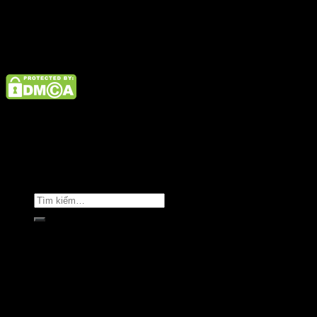
Điện thoại: 02462926890 Hotline: 1800 9073
Giới thiệu
Tin tức
Liên hệ
Copyright © Clara Việt Nam.
Trang chủ
Giới thiệu
Sản phẩm
Áo khoác
Áo thun
Áo sơ mi
Golf & Luxury