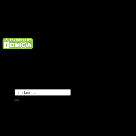
Điện thoại: 02462926890 Hotline: 1800 9073
Giới thiệu
Tin tức
Liên hệ
Copyright © Clara Việt Nam.
Trang chủ
Giới thiệu
Sản phẩm
Áo khoác
Áo thun
Áo sơ mi