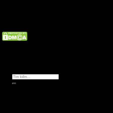
Điện thoại: 02462926890 Hotline: 1800 9073
Giới thiệu
Tin tức
Liên hệ
Copyright © Clara Việt Nam.
Trang chủ
Giới thiệu
Sản phẩm
Áo khoác
Áo thun
Áo sơ mi