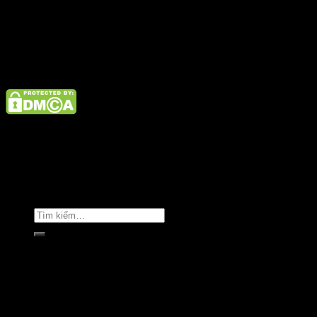
Điện thoại: 02462926890 Hotline: 1800 9073
Giới thiệu
Tin tức
Liên hệ
Copyright © Clara Việt Nam.
Trang chủ
Giới thiệu
Sản phẩm
Áo khoác
Áo thun
Áo sơ mi