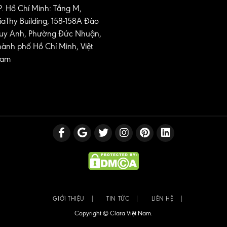
P. Hồ Chí Minh: Tầng M,
iaThy Building, 158-158A Đào
uy Anh, Phường Đức Nhuận,
hành phố Hồ Chí Minh, Việt
am
GIỚI THIỆU
TIN TỨC
LIÊN HỆ
Copyright © Clara Việt Nam.