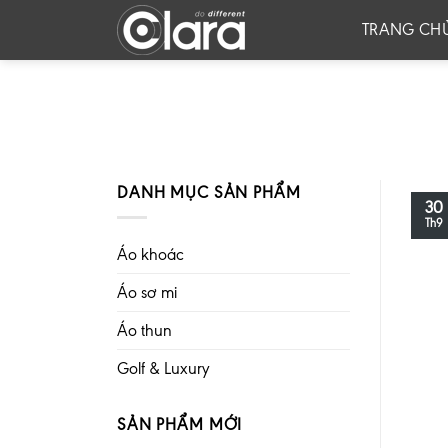
Skip
TRANG CH
to
content
DANH MỤC SẢN PHẨM
30
Th9
Áo khoác
Áo sơ mi
Áo thun
Golf & Luxury
SẢN PHẨM MỚI