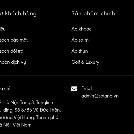
rợ khách hàng
Sản phẩm chính
iệu
Áo khoác
sách bảo mật
Áo sơ mi
sách đổi trả
Áo thun
hoản dịch vụ
Golf & Luxury
a chỉ:
Email:
admin@satano.vn
P. Hà Nội: Tầng 3, Tunglinh
uilding, Số 8/85 Vũ Đức Thận,
hường Việt Hưng, Thành phố
à Nội, Việt Nam