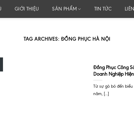
Ủ
GIỚI THIỆU
SẢN PHẨM
TIN TỨC
LIÊ
TAG ARCHIVES:
ĐỒNG PHỤC HÀ NỘI
Đồng Phục Công Sở
Doanh Nghiệp Hiện
Từ sự gò bó đến biểu
năm, [...]