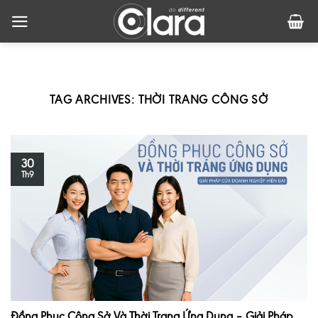
Skip
to
content
TAG ARCHIVES:
THỜI TRANG CÔNG SỞ
30
Th9
Đồng Phục Công Sở Và Thời Trang Ứng Dụng – Giải Pháp