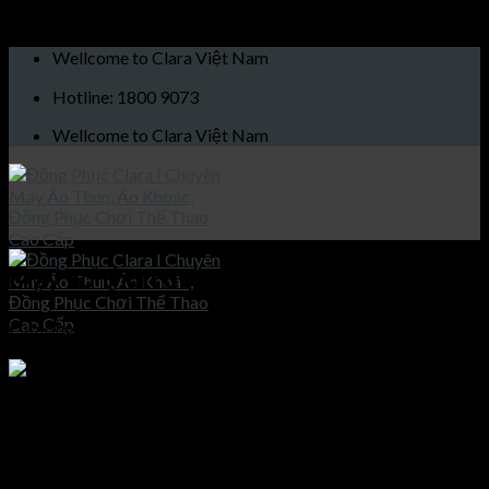
Skip to content
Wellcome to Clara Việt Nam
Hotline: 1800 9073
Wellcome to Clara Việt Nam
May áo thun đẹp tại Gia Lâm
Published
26/03/2021
at
1200 × 1600
in
May áo golf Quận
Thanh Xuân
Trang chủ
May áo thun đẹp tại Gia Lâm
Giới thiệu
Sản phẩm
May áo thun đẹp tại Gia Lâm
Áo khoác
Áo thun
Both comments and trackbacks are currently closed.