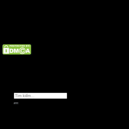
Email:
admin@satano.vn
Điện thoại: 02462926890 Hotline: 1800 9073
Giới thiệu
Tin tức
Liên hệ
Copyright © Clara Việt Nam.
Trang chủ
Giới thiệu
Sản phẩm
Áo khoác