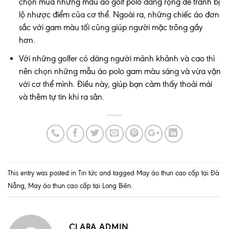
chọn mua những mẫu áo golf polo dáng rộng để tránh bị
lộ nhược điểm của cơ thể. Ngoài ra, những chiếc áo đơn
sắc với gam màu tối cũng giúp người mặc trông gầy
hơn.
Với những golfer có dáng người mảnh khảnh và cao thì
nên chọn những mẫu áo polo gam màu sáng và vừa vặn
với cơ thể mình. Điều này, giúp bạn cảm thấy thoải mái
và thêm tự tin khi ra sân.
This entry was posted in
Tin tức
and tagged
May áo thun cao cấp tại Đà
Nẵng
,
May áo thun cao cấp tại Long Biên
.
CLARA ADMIN