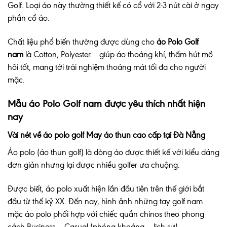
Golf. Loại áo này thường thiết kế có cổ với 2-3 nút cài ở ngay
phần cổ áo.
Chất liệu phổ biến thường được dùng cho
áo Polo Golf
nam
là Cotton, Polyester… giúp áo thoáng khí, thấm hút mồ
hôi tốt, mang tới trải nghiệm thoáng mát tối đa cho người
mặc.
Mẫu áo Polo Golf nam được yêu thích nhất hiện
nay
Vài nét về áo polo golf May áo thun cao cấp tại Đà Nẵng
Áo polo (áo thun golf) là dòng áo được thiết kế với kiểu dáng
đơn giản nhưng lại được nhiều golfer ưa chuộng.
Được biết, áo polo xuất hiện lần đầu tiên trên thế giới bắt
đầu từ thế kỷ XX. Đến nay, hình ảnh những tay golf nam
mặc áo polo phối hợp với chiếc quần chinos theo phong
cách Business – Casual (phóng khoáng – lịch sự)