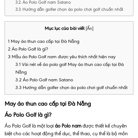
Áo Polo Golf nam Satano
Hướng dẫn golfer chọn áo polo chơi golf chuẩn nhất
Mục lục của bài viết
[
Ẩn
]
1
May áo thun cao cấp tại Đà Nẵng
2
Áo Polo Golf là gì?
3
Mẫu áo Polo Golf nam được yêu thích nhất hiện nay
3.1
Vài nét về áo polo golf May áo thun cao cấp tại Đà
Nẵng
3.2
Áo Polo Golf nam Satano
3.3
Hướng dẫn golfer chọn áo polo chơi golf chuẩn nhất
May áo thun cao cấp tại Đà Nẵng
Áo Polo Golf là gì?
Áo Polo Golf là một loại
áo Polo nam
được thiết kế chuyên
biệt cho các hoạt động thể dục, thể thao, cụ thể là bộ môn