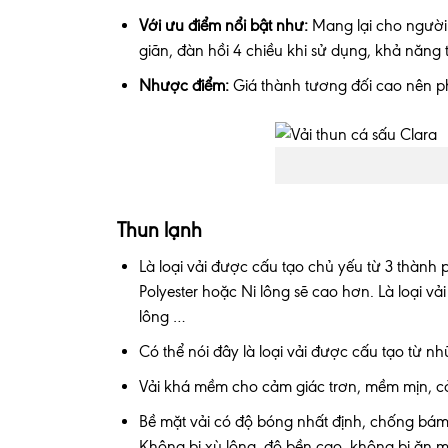
Với ưu điểm nổi bật như:
Mang lại cho người
giãn, đàn hồi 4 chiều khi sử dụng, khả năng 
Nhược điểm:
Giá thành tương đối cao nên ph
Thun lạnh
Là loại vải được cấu tạo chủ yếu từ 3 thành 
Polyester hoặc Ni lông sẽ cao hơn. Là loại v
lông …
Có thể nói đây là loại vải được cấu tạo từ n
Vải khá mềm cho cảm giác trơn, mềm mịn, cả
Bề mặt vải có độ bóng nhất định, chống bám 
Không bị xù lông, độ bền cao, không bị ăn m