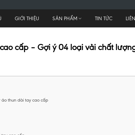
Ủ
GIỚI THIỆU
SẢN PHẨM
TIN TỨC
LIÊ
ao cấp – Gợi ý 04 loại vải chất lượn
 áo thun dài tay cao cấp