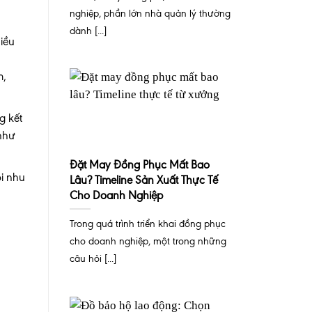
nghiệp, phần lớn nhà quản lý thường
dành [...]
hiều
m,
g kết
 như
Đặt May Đồng Phục Mất Bao
ọi nhu
Lâu? Timeline Sản Xuất Thực Tế
Cho Doanh Nghiệp
Trong quá trình triển khai đồng phục
cho doanh nghiệp, một trong những
câu hỏi [...]