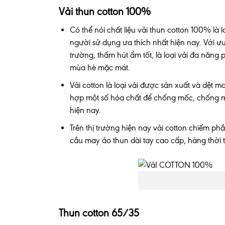
Vải thun cotton 100%
Có thể nói chất liệu vải thun cotton 100% là
người sử dụng ưa thích nhất hiện nay. Với 
trường, thấm hút ẩm tốt, là loại vải đa năng
mùa hè mặc mát.
Vải cotton là loại vải được sản xuất và dệt m
hợp một số hóa chất để chống mốc, chống mọ
hiện nay.
Trên thị trường hiện nay vải cotton chiếm 
cầu may áo thun dài tay cao cấp, hàng thời 
Thun cotton 65/35