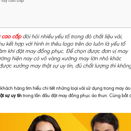
i tay cao cấp
y cao cấp
đòi hỏi nhiều yếu tố trong đó chất liệu vải,
 kết hợp với hình in thêu logo trên áo luôn là yếu tố
âm khi đặt may đồng phục. Để chọn được đơn vị may
 trường hiện nay có vô vàng xưởng may lớn nhỏ khác
ược xưởng may thật sự uy tín, đủ chất lượng thì khôn
khách hàng tìm hiểu chi tiết những loại vải sử dụng trong may áo
t sự uy tín
trong lần đầu đặt may đồng phục áo thun. Cùng bắt 