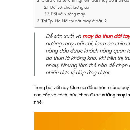
Clara chia sẻ kinh nghiệm đặt may áo thun dà
Đối với chất lượng áo
Đối với xưởng may
Tại Tp. Hà Nội thì đặt may ở đâu ?
Để sản xuất và
may
áo thun dài ta
đường may mũi chỉ, form áo chỉn chu
hàng đầu được khách hàng quan t
áo thun là không khó, khi trên thị
nhau; Nhưng làm thế nào để chọn đ
nhiều đơn vị đáp ứng được.
Trong bài viết này Clara sẽ đồng hành cùng quý 
cao cấp và cách thức chọn được x
ưởng may thậ
nhé!