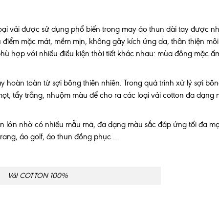
 loại vải được sử dụng phổ biến trong may áo thun dài tay được n
ưu điểm mặc mát, mềm mịn, không gây kích ứng da, thân thiện môi
 phù hợp với nhiều điều kiện thời tiết khác nhau: mùa đông mặc ấ
ay hoàn toàn từ sợi bông thiên nhiên. Trong quá trình xử lý sợi bôn
t, tẩy trắng, nhuộm màu để cho ra các loại vải cotton đa dạng
phần lớn nhờ có nhiều mẫu mã, đa dạng màu sắc đáp ứng tối đa m
trang, áo golf, áo thun đồng phục …
VảI COTTON 100%