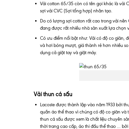
Vải cotton 65/35 còn có tên gọi khác là vải 
sợi vải CVC (Sợi tổng hợp) nhân tạo.
Do có lượng sợi cotton rất cao trong vải nên 
đang được rất nhiều nhà sản xuất lựa chọn vì 
Có ưu điểm nổi bật như: Vải có độ co giãn, 
và hơi bóng mượt, giá thành rẻ hơn nhiều so
dụng cả giặt tay và giặt máy.
Vải thun cá sấu
Lacoste được thành lập vào năm 1933 bởi thư
quần áo thể thao vì chúng có độ co giãn và th
thun cá sấu được xem là chất liệu chuyên s
thời trang cao cấp, áo thi đấu thể thao … bở