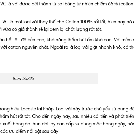
CVC là vải được dệt thành từ sợi bông tự nhiên chiếm 65% (cotton
CVC là một loại vải thay thế cho Cotton 100% rất tốt, hiện nay nó
vừa có giá thành rẻ lại đem lại chất lượng rất tốt.
đàn hồi tốt, độ bền cao, khả năng thấm hút ẩm khá cao, Vải mềm 
 với cotton nguyên chất.
Ngoài ra là loại vải giặt nhanh khô, có t
thun 65/35
ơng hiệu Lacoste tại Pháp. Loại vải này trước chủ yếu sử dụng 
ấm hút rất tốt. Cho đến ngày nay, sau nhiều cải tiến và phát triển
ản xuất hàng áo thun dài tay cao cấp sử dụng mặc hàng ngày, hà
i các ưu điểm nổi bật sau đây: