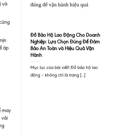
) và
 cũng
Đồ Bảo Hộ Lao Động Cho Doanh
mịn
Nghiệp: Lựa Chọn Đúng Để Đảm
hể áp
Bảo An Toàn và Hiệu Quả Vận
Hành
Mục lục của bài viết1 Đồ bảo hộ lao
động – không chỉ là trang [...]
để may
 vải
ng