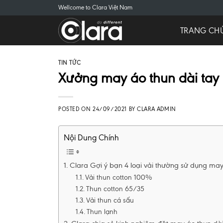
Skip
Wellcome to Clara Việt Nam
to
TRANG CH
content
TIN TỨC
Xưởng may áo thun dài tay c
POSTED ON
24/09/2021
BY
CLARA ADMIN
Nội Dung Chính
Clara Gợi ý bạn 4 loại vải thường sử dụng may
Vải thun cotton 100%
Thun cotton 65/35
Vải thun cá sấu
Thun lạnh