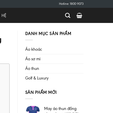
Hotline: 1800 9073
N HỆ
DANH MỤC SẢN PHẨM
g
Áo khoác
Áo sơ mi
Áo thun
Golf & Luxury
SẢN PHẨM MỚI
May áo thun đồng