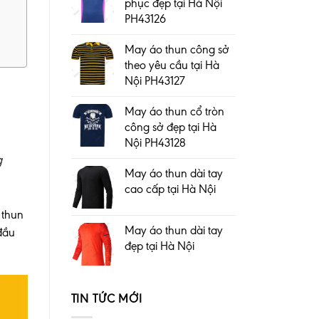
phục đẹp tại Hà Nội
PH43126
May áo thun công sở
theo yêu cầu tại Hà
Nội PH43127
May áo thun cổ tròn
công sở đẹp tại Hà
Nội PH43128
g
May áo thun dài tay
cao cấp tại Hà Nội
 thun
May áo thun dài tay
đầu
đẹp tại Hà Nội
TIN TỨC MỚI