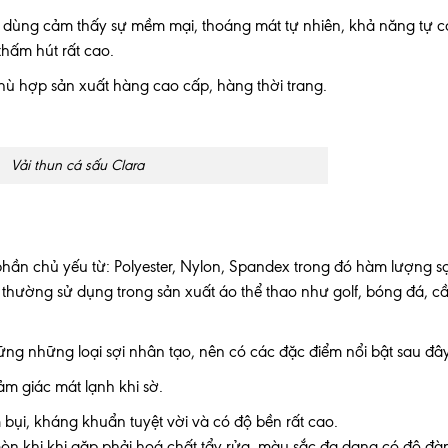
 dùng cảm thấy sự mềm mại, thoáng mát tự nhiên, khả năng tự c
thấm hút rất cao.
ù hợp sản xuất hàng cao cấp, hàng thời trang.
Vải thun cá sấu Clara
phần chủ yếu từ: Polyester, Nylon, Spandex trong đó hàm lượng s
ải thường sử dụng trong sản xuất áo thể thao như golf, bóng đá, c
hững những loại sợi nhân tạo, nên có các đặc điểm nổi bật sau đâ
m giác mát lạnh khi sờ.
bụi, kháng khuẩn tuyệt vời và có độ bền rất cao.
òn khi khi gặp phải hoá chất tẩy rửa, màu sắc đa dạng có độ đà